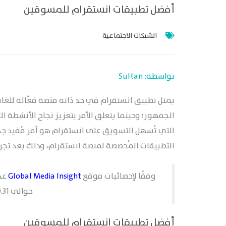
أفضل تطبيقات انستقرام للمسوقين
الشبكات الاجتماعية
بواسطة: Sultan
يمثل تطبيق انستقرام في حد ذاته منصة فعّالة للغا
الجمهور؛ وحينما يتعلق الأمر بتعزيز نجاح الأنشطة 
التي تُسهل التسويق على انستقرام هو أمر مُفيد جدًا
التطبيقات المُخصصة لمنصة انستقرام، وذلك بعد تجربة العشر
وفقًا لإحصائيات موقع
Global Media Insight
عد
حوالي 20.31 مليون مستخدم.
أفضل تطبيقات انستقرام للمسوقين