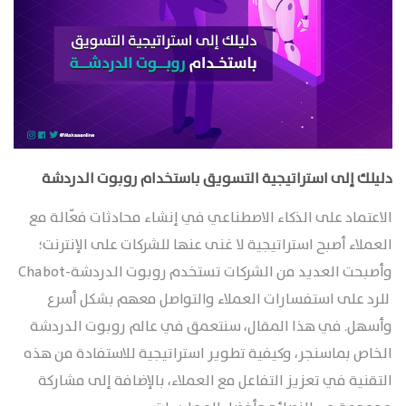
دليلك إلى استراتيجية التسويق باستخدام روبوت الدردشة
الاعتماد على الذكاء الاصطناعي في إنشاء محادثات فعّالة مع
العملاء أصبح استراتيجية لا غنى عنها للشركات على الإنترنت؛
وأصبحت العديد من الشركات تستخدم روبوت الدردشة-Chabot
للرد على استفسارات العملاء والتواصل معهم بشكل أسرع
وأسهل. في هذا المقال، سنتعمق في عالم روبوت الدردشة
الخاص بماسنجر، وكيفية تطوير استراتيجية للاستفادة من هذه
التقنية في تعزيز التفاعل مع العملاء، بالإضافة إلى مشاركة