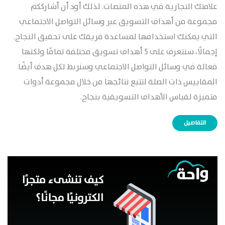
علامتك التجارية في هذه المنصات. لذلك أود أن أشارككم
مجموعة من أهداف التسويق عبر وسائل التواصل الاجتماعي
التي يمكنك استخدامها لمساعدة فريقك على تحقيق النجاح.
إجمالًا، سنتعرف على 5 أهداف تسويق مختلفة تمامًا ولكنها
فعالة في وسائل التواصل الاجتماعي وسنربط لكل هدف أيضًا
المقاييس ذات الصلة لتتبع نتائجها من خلال مجموعة أدوات
متميزة لقياس الأهداف التسويقية بنجاح.
التفاصيل