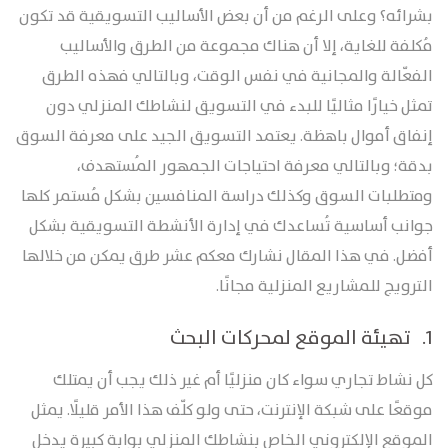
بشرائه؟ وعلى الرغم من أن بعض الأساليب التسويقية قد تكون
مُكلفة للغاية، إلا أن هناك مجموعة من الطرق والأساليب
الفعّالة والمجانية في نفس الوقت، وبالتالي فهذه الطرق
تمثل خيارًا مثاليًا للبدء في التسويق لنشاطك المنزلي دون
إنفاق أموال باهظة. يعتمد التسويق الجيد على معرفة السوق
بدقة؛ وبالتالي معرفة احتياجات الجمهور المُستهدف،
ومتطلبات السوق وكذلك دراسة المنافسين بشكل مُستمر كلها
جوانب أساسية تُساعدك في إدارة الأنشطة التسويقية بشكل
أفضل. في هذا المقال نشارك معكم عشر طرق يمكن من خلالها
الترويج للمشاريع المنزلية مجانًا.
1. تهيئة الموقع لمحركات البحث
كل نشاط تجاري سواء كان منزليًا أم غير ذلك يجب أن يمتلك
موقعًا على شبكة الإنترنت، حتى ولو كلّف هذا الأمر قليلًا. يمثل
الموقع الإلكتروني الخاص بنشاطك المنزلي بوابة كبيرة يدخل