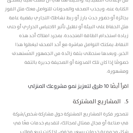
من الإعلانات التقليدية. والحيلة هنا هي أن تمتلك شيئًا يستحق
الكتابة عنه، ويجذب الصحف والمدونات للتواصل معك مثل الفوز
بجائزة أو حضور حدث بارز أو ربط نشاطك التجاري بقضية عامة
مثل الحفاظ على البيئة أو تقليل تأثير الاحتباس الحراري أو حتى
زيادة استخدام الطاقة المتجددة. بمجرد امتلاك أحد هذه
النقاط، يمكنك التواصل مباشرة مع أحد الصحف ليغطوا هذا
الخبر، وبعدها ستحظى بثقة زائدة من الجمهور المُستهدف
خصوصًا إذا كان تلك المدونة أو الصحيفة جديرة بالثقة
ومشهورة.
اقرأ أيضًا
10 طرق لتعزيز نمو مشروعك المنزلي
5. المشاريع المشتركة
تتمحور فكرة المشاريع المشتركة حول مشاركة شخص/شركة
في صناعة أو مجال ممثال لمجالك، لتقديم خدمات معًا في
شكل مجموعة خدمات بسعر مخفض. إذا كنت تبيع قوالب