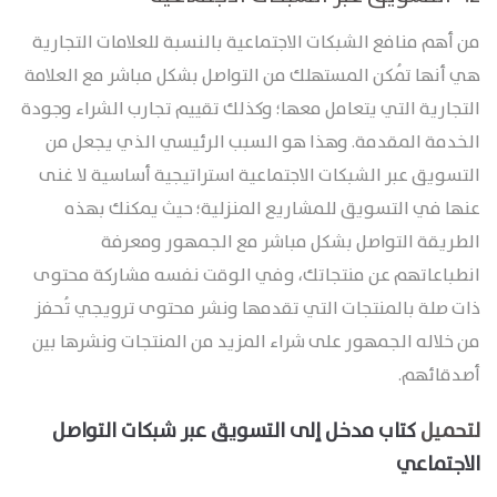
من أهم منافع الشبكات الاجتماعية بالنسبة للعلامات التجارية
هي أنها تُمكن المستهلك من التواصل بشكل مباشر مع العلامة
التجارية التي يتعامل معها؛ وكذلك تقييم تجارب الشراء وجودة
الخدمة المقدمة. وهذا هو السبب الرئيسي الذي يجعل من
التسويق عبر الشبكات الاجتماعية استراتيجية أساسية لا غنى
عنها في التسويق للمشاريع المنزلية؛ حيث يمكنك بهذه
الطريقة التواصل بشكل مباشر مع الجمهور ومعرفة
انطباعاتهم عن منتجاتك، وفي الوقت نفسه مشاركة محتوى
ذات صلة بالمنتجات التي تقدمها ونشر محتوى ترويجي تُحفز
من خلاله الجمهور على شراء المزيد من المنتجات ونشرها بين
أصدقائهم.
لتحميل
كتاب ﻣﺪﺧﻞ ﺇﻟﻰ ﺍلتسويق ﻋﺒﺮ ﺷﺒﻜﺎﺕ ﺍﻟﺘﻮﺍﺻﻞ
ﺍﻻﺟﺘﻤﺎﻋﻲ