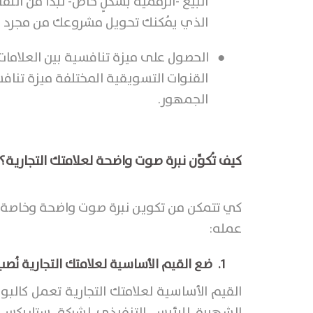
البيع -الرقمية بشكلٍ خاص- تبدأ من ال
الذي يُمكنك تحويل مشروعك من مجرد مش
●
الحصول على ميزة تنافسية بين العلامات 
القنوات التسويقية المختلفة ميزة تناف
الجمهور.
كيف تُكوِّن نبرة صوت واضحة لعلامتك التجارية؟
كي تتمكن من تكوين نبرة صوت واضحة وخاصة بع
عمله:
1.
ضع القيم الأساسية لعلامتك التجارية نُصب
القيم الأساسية لعلامتك التجارية تعمل كالب
الشهيرة للرئيس التنفيذي لشركة ستاربكس في