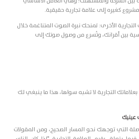
ثقة بين الشركة والمستهلك؛ وهي العامل الأساسي
روع كغيره إلى علامة تجارية حقيقية.
التجارية الأخرى:
تمنحك نبرة الصوت المتناغمة خلال
سية بين أقرانك، وتُسرع من وصول صوتك إلى
لاماتك التجارية لا تشبه سواها، هذا ما ينبغي لك
 عينيك
وصلة التي توجهك نحو المسار الصحيح، ومن المقولات
ما يتعلق بقيم العلامة التجارية "إذا كان الناس