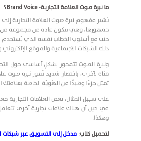
ما نبرة صوت العلامة التجارية-
Brand Voice
؟
يُشير مفهوم نبرة صوت العلامة التجارية إلى 
جمهورها، وهي تتكون عادة من مجموعة من الكل
جنب مع أسلوب الخطاب نفسه الذي يُستخدم في
ذلك الشبكات الاجتماعية والموقع الإلكتروني و
ونبرة الصوت تتمحور بشكلٍ أساسي حول التح
قناة لأخرى، باختصار شديد تُصور نبرة صوت عل
تمثل جزءًا وطيدًا من الهُويّة الخاصة بعلامتك ال
على سبيل المثال، بعض العلامات التجارية م
في حين أن هناك علامات تجارية أخرى تتعام
وهكذا.
لتحميل كتاب:
ﻣﺪﺧﻞ ﺇﻟﻰ ﺍلتسويق ﻋﺒﺮ ﺷﺒﻜﺎﺕ ﺍ