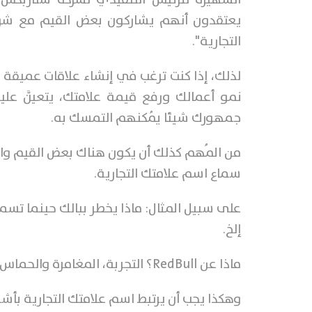
يعتقدون أنهم يشاركون بعض القيم مع شركت
التجارية".
لذلك، إذا كنت ترغب في إنشاء علاقات عميق
نمو أعمالك ورفع قيمة علامتك، يتعيَّن علي
جمهورك شيئا يُمكنهم التمسك به.
من المُهم كذلك أن يكون هناك بعض القيم وال
سماع اسم علامتك التجارية.
على سبيل المثال: ماذا يخطر ببالك حينما ت
إلخ.
ماذا عن
RedBull
؟ التجربة، المغامرة والحماس، 
وهكذا يجب أن يرتبط اسم علامتك التجارية بأشي